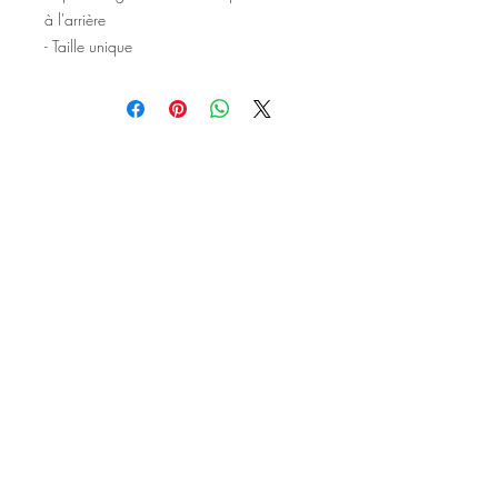
à l'arrière
- Taille unique
©2020 Tous droits réservés
Design et photographies: Emanuelle
Faure pour Seshat Création.
Inscrivez-vous à la newsletter pour au
être courant des nouveautés et de
l'actu avant tout le monde.
S'inscrire à la newsletter