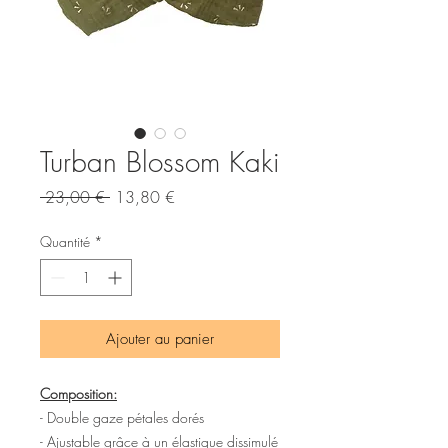
Turban Blossom Kaki
Prix
Prix
 23,00 € 
13,80 €
original
promotionnel
Quantité
*
Ajouter au panier
Composition:
- Double gaze pétales dorés
- Ajustable grâce à un élastique dissimulé