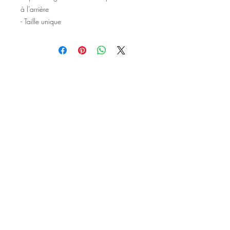
à l'arrière
- Taille unique
©2020 Tous droits réservés
Design et photographies: Emanuelle
Faure pour Seshat Création.
Inscrivez-vous à la newsletter pour au
être courant des nouveautés et de
l'actu avant tout le monde.
S'inscrire à la newsletter