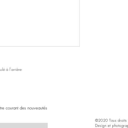
lé à l'arrière
être courant des nouveautés
©2020 Tous droits 
Design et photogra