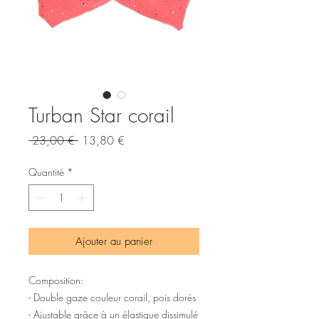
Turban Star corail
Prix
Prix
 23,00 € 
13,80 €
original
promotionnel
Quantité
*
Ajouter au panier
Composition:
- Double gaze couleur corail, pois dorés
- Ajustable grâce à un élastique dissimulé