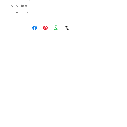
à l'arrière
- Taille unique
©2020 Tous droits réservés
Design et photographies: Emanuelle
Faure pour Seshat Création.
Inscrivez-vous à la newsletter pour au
être courant des nouveautés et de
l'actu avant tout le monde.
S'inscrire à la newsletter