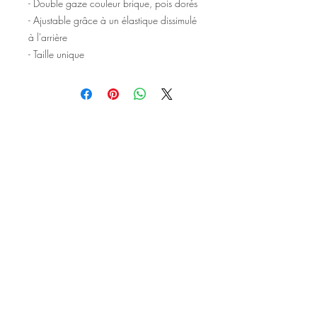
- Double gaze couleur brique, pois dorés
- Ajustable grâce à un élastique dissimulé
à l'arrière
- Taille unique
©2020 Tous droits réservés
Design et photographies: Emanuelle
Faure pour Seshat Création.
Inscrivez-vous à la newsletter pour au
être courant des nouveautés et de
l'actu avant tout le monde.