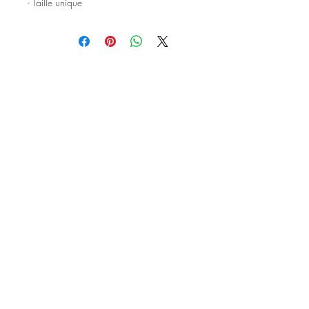
- Taille unique
©2020 Tous droits réservés
Design et photographies: Emanuelle
Faure pour Seshat Création.
Inscrivez-vous à la newsletter pour au
être courant des nouveautés et de
l'actu avant tout le monde.
S'inscrire à la newsletter