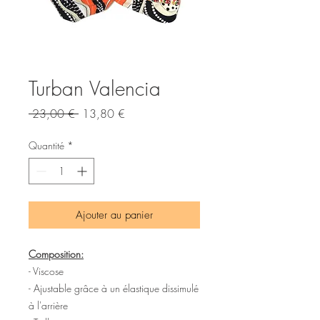
Turban Valencia
Prix
Prix
 23,00 € 
13,80 €
original
promotionnel
Quantité
*
Ajouter au panier
Composition:
- Viscose
- Ajustable grâce à un élastique dissimulé
à l'arrière